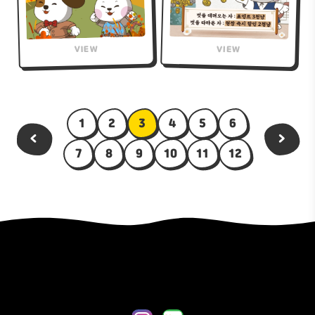
1
2
3
4
5
6
<
>
7
8
9
10
11
12