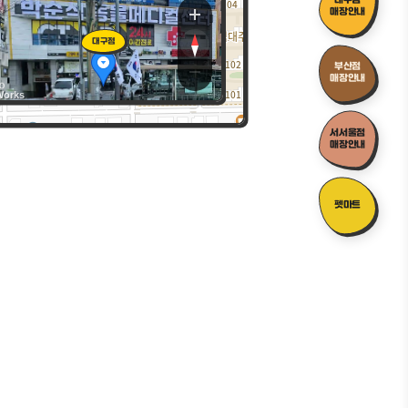
명로
대구점
매장안내
명로
대구점
부산점
매장안내
Works
서
서서울점
동
매장안내
펫마트