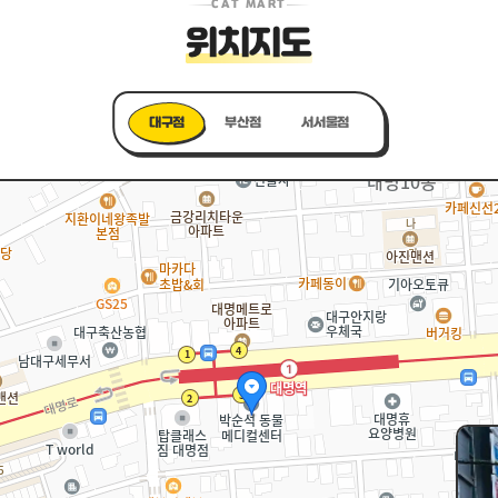
CAT MART
위치지도
대구점
부산점
서서울점