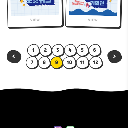
1
2
3
4
5
6
<
>
7
8
9
10
11
12