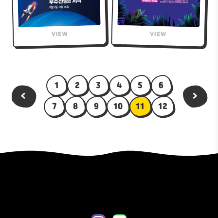
1
2
3
4
5
6
<
>
7
8
9
10
11
12