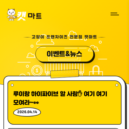
고양이 프랜차이즈 전문점 캣마트
이벤트&뉴스
루이랑 하이파이브 할 사람✋ 여기 여기
모여라~👀
2026.04.14