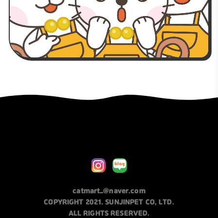
catmart_@naver.com
COPYRIGHT 2021. SUNJINPET CO, LTD.
ALL RIGHTS RESERVED.