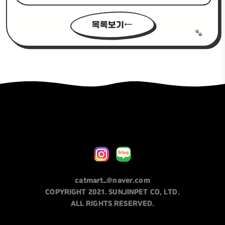
목록보기
catmart_@naver.com
COPYRIGHT 2021. SUNJINPET CO, LTD.
ALL RIGHTS RESERVED.