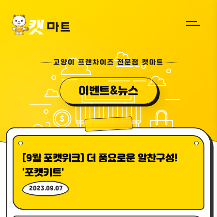
고양이 프랜차이즈 전문점 캣마트
이벤트&뉴스
[9월 포캣위크] 더 풍요로운 알찬구성!
'포캣키트'
2023.09.07