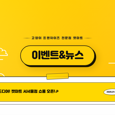
고양이 프랜차이즈 전문점 캣마트
이벤트&뉴스
드디어! 캣마트 서서울점 쇼룸 오픈!🎉
2026.01