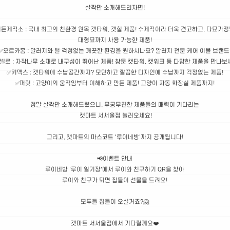
살짝만 소개해드리자면!
머든제작소 : 국내 최고의 친환경 원목 캣타워, 캣힐 제품! 수제작이라 더욱 견고하고, 다묘가
대형묘까지 사용 가능한 제품!
✅오르카홈 : 알러지와 털 걱정없는 깨끗한 환경을 원하시나요? 알러지 전문 케어 이불 브랜드
넬로 : 자작나무 소재로 내구성이 뛰어난 제품! 창문 캣타워, 캣워크 등 다양한 제품을 만나보
✅키맥스 : 캣타워에 수납공간까지? 모던하고 깔끔한 디자인에 수납까지 걱정없는 제품!
✅퍼릿 : 고양이의 움직임부터 이해하고 만든 제품! 고양이 자동 화장실 제품까지!
정말 살짝만 소개해드렸으니, 무궁무진한 제품들의 매력이 기다리는
캣마트 서서울점 놀러오세요!
그리고, 캣마트의 마스코트 '루이네방'까지 공개됩니다!
📢이벤트 안내
루이네방 '루이 일기장'에서 루이와 친구하기 QR을 찾아
루이와 친구가 되면 집들이 선물을 드려요!
모두들 집들이 오실거죠?🤗
캣마트 서서울점에서 기다릴께요❤️