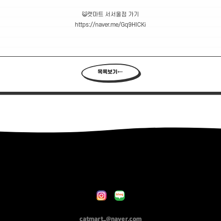
😺캣마트 서서울점 가기
https://naver.me/Gq9HlCKi
목록보기
catmart_@naver.com