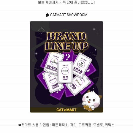
보는 재미까지 가득 담아 준비했습니다!
🏠 CATMART SHOWROOM
❤️캣마트 쇼룸 라인업 : 머든제작소, 퍼릿, 오르카홈, 모넬로, 키맥스