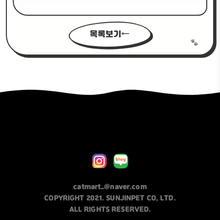
목록보기
catmart_@naver.com
COPYRIGHT 2021. SUNJINPET CO, LTD.
ALL RIGHTS RESERVED.