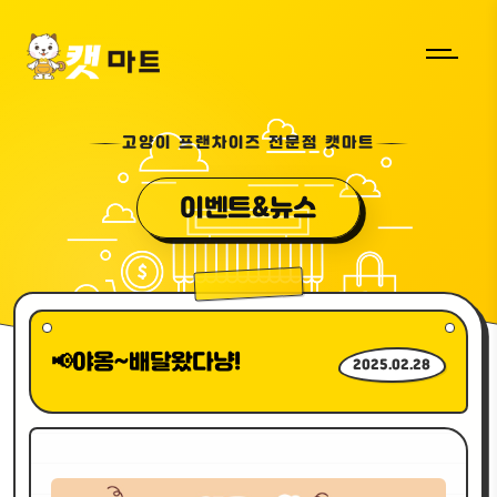
고양이 프랜차이즈 전문점 캣마트
이벤트&뉴스
📢야옹~배달왔다냥!
2025.02.28