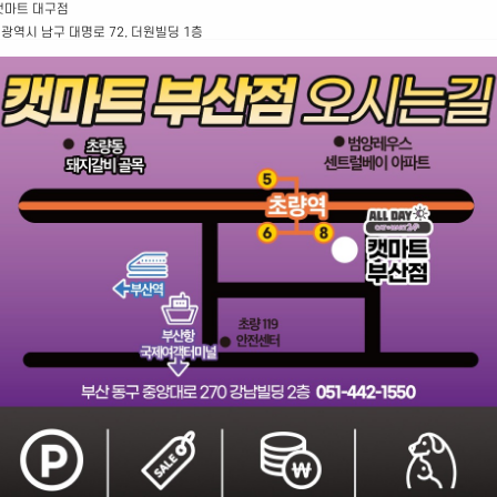
캣마트 대구점
광역시 남구 대명로 72, 더원빌딩 1층