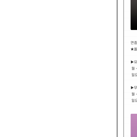
연중
★올
▶
월 ~
일요일
▶
월 ~
일요일