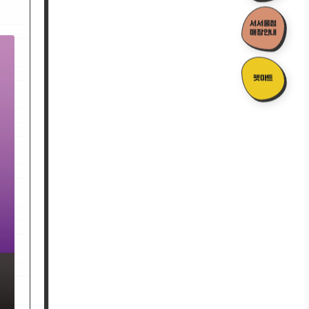
서서울점
매장안내
펫마트