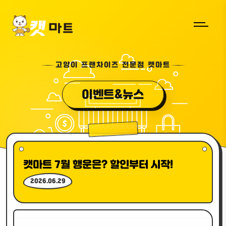
고양이 프랜차이즈 전문점 캣마트
이벤트&뉴스
캣마트 7월 행운은? 할인부터 시작!
2026.06.29