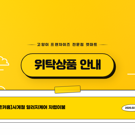
고양이 프랜차이즈 전문점 캣마트
위탁상품 안내
르카홈]사게절 알러지케어 차렵이불
2026.02