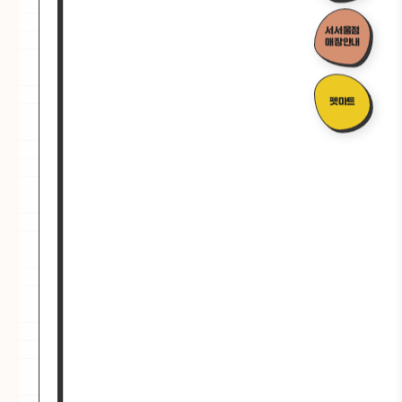
서서울점
매장안내
펫마트