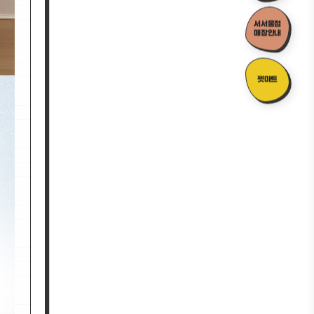
서서울점
매장안내
펫마트