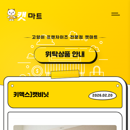
고양이 프랜차이즈 전문점 캣마트
위탁상품 안내
키맥스]캣비닛
2026.02.20