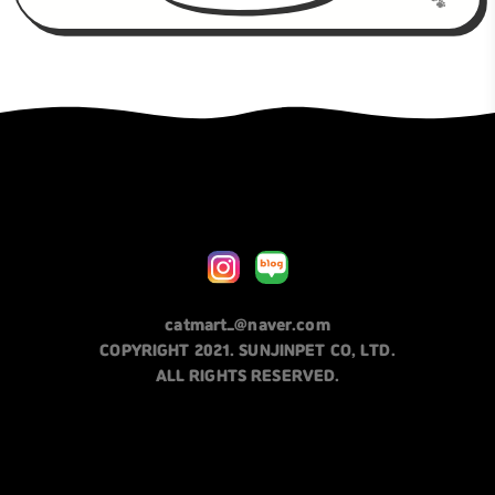
catmart_@naver.com
COPYRIGHT 2021. SUNJINPET CO, LTD.
ALL RIGHTS RESERVED.